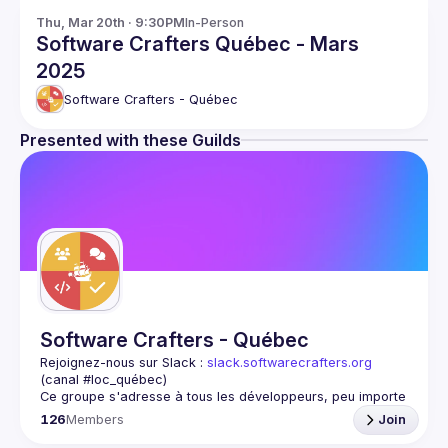
Thu, Mar 20th · 9:30PM
In-Person
Software Crafters Québec - Mars
2025
Software Crafters - Québec
Presented with these Guilds
Software Crafters - Québec
Rejoignez-nous sur Slack : 
slack.softwarecrafters.org
(canal #loc_québec)
Ce groupe s'adresse à tous les développeurs, peu importe 
qui vous êtes et la langue ou la technologie avec laquelle 
126
Members
Join
Rejoignez-nous pour discuter et explorer des sujets tels 