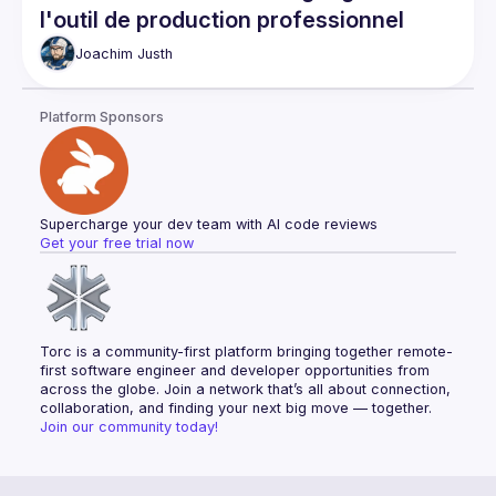
CI automatic improvements
l'outil de production professionnel
Refactoring
Nullables
Joachim
Justh
Unit testing
Full stack testing
Platform Sponsors
Database migration patterns
Database cleanup
Database optimization
Knowledge documents
Code coverage
Supercharge your dev team with AI code reviews
Get your free trial now
Bug mitigation
Feature development
Torc is a community-first platform bringing together remote-
first software engineer and developer opportunities from 
across the globe. Join a network that’s all about connection, 
collaboration, and finding your next big move — together.
Join our community today!