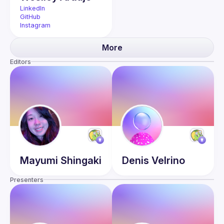
LinkedIn
GitHub
Instagram
More
Editors
Mayumi
Shingaki
Denis
Velrino
Presenters