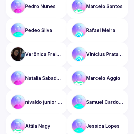
Pedro
Nunes
Marcelo
Santos
Pedeo
Silva
Rafael
Meira
Verônica
Freitas Santos
Vinícius
Prata Klôh
Natalia
Sabadysh
Marcelo
Aggio
nivaldo
junior favaro
Samuel
Cardoso da Silva
Attila
Nagy
Jessica
Lopes