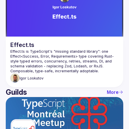
Effect.ts
Effect.ts is TypeScript's "missing standard library": one 
Effect<Success, Error, Requirements> type covering Rust-
style typed errors, concurrency, retries, streams, DI, and 
schema validation - replacing Zod, Lodash, or RxJS. 
Igor
Loskutov
Guilds
More